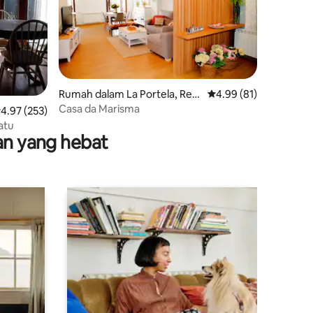
Rumah dalam La Portela, Red
Penarafan purata 4.99
4.99 (81)
ondela, Pontevedra
Casa da Marisma
enarafan purata 4.97 daripada 5, 253 ulasan
4.97 (253)
atu
nan yang hebat