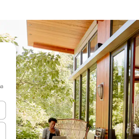
ma
 anak panah atas dan bawah atau teroka dengan sentuhan atau gerak l