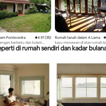
daripada 5, 20 ulasan
alam Pontevedra
Penarafan purata 4.91 daripada 5, 35 ulasan
4.91 (35)
Rumah tanah dalam A Lama
P
engan barbeku dan kolam
kayu menawan di atas rumah b
perti di rumah sendiri dan kadar bula
tuk kegunaan eksklusif"