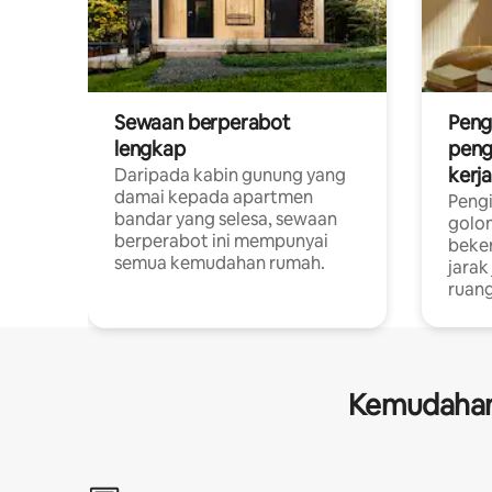
Sewaan berperabot
Peng
lengkap
peng
kerj
Daripada kabin gunung yang
damai kepada apartmen
Pengi
bandar yang selesa, sewaan
golon
berperabot ini mempunyai
beke
semua kemudahan rumah.
jarak
ruang
Kemudahan 