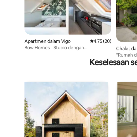
Apartmen dalam Vigo
Penarafan purata 4.75 
4.75 (20)
Bow Homes - Studio dengan
Chalet d
Pemandangan Laut
"Rumah d
Keselesaan se
renang un