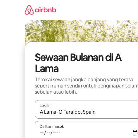
Langkau
ke
kandungan
Sewaan Bulanan di A
Lama
Terokai sewaan jangka panjang yang terasa
seperti rumah sendiri untuk penginapan sela
sebulan atau lebih.
Lokasi
Apabila hasil tersedia, navigasi dengan kekunci
Daftar masuk