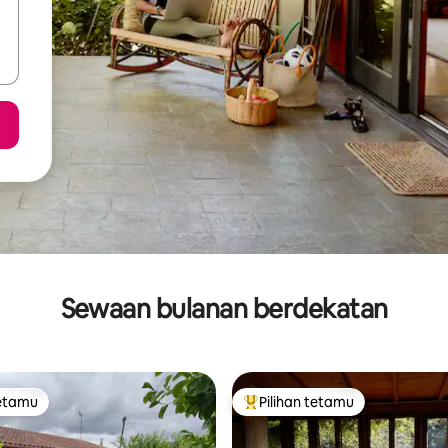
Sewaan bulanan berdekatan
tetamu
Pilihan tetamu
tetamu
Pilihan utama tetamu