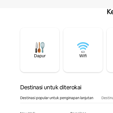
K
Dapur
Wifi
Destinasi untuk diterokai
Destinasi popular untuk penginapan lanjutan
Destin