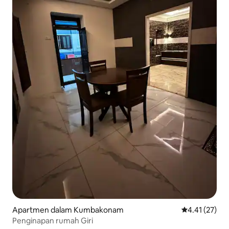
Apartmen dalam Kumbakonam
Penarafan pur
4.41 (27)
Penginapan rumah Giri