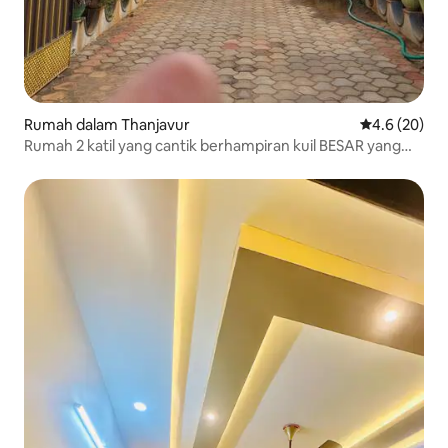
Rumah dalam Thanjavur
Penarafan pu
4.6 (20)
Rumah 2 katil yang cantik berhampiran kuil BESAR yang
terkenal di dunia