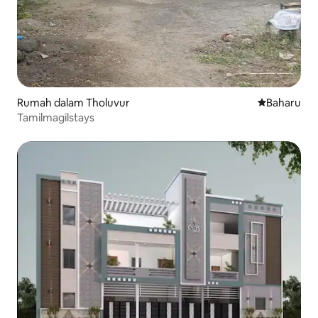
Rumah dalam Tholuvur
Tempat pen
Baharu
Tamilmagilstays