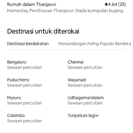
Rumah dalam Thanjavur
Penarafan pur
4.64 (25)
Homestay Penthouse-Thanjavur /tiada kumpulan bujang.
Destinasi untuk diterokai
Destinasi berdekatan
Pemandangan Paling Popular Berdeka
Bengaluru
Chennai
Sewaan percutian
Sewaan percutian
Puducherry
Wayanad
Sewaan percutian
Sewaan percutian
Mysuru
Udhagamandalam
Sewaan percutian
Sewaan percutian
Colombo
Tunjukkan lagi
Sewaan percutian