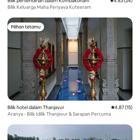
Bilik persendirian dalam Kumbakonam
Penarafan pur
4.83 (24)
Bilik Keluarga Maha Periyava Kuteeram
Pilihan tetamu
Pilihan tetamu
Bilik hotel dalam Thanjavur
Penarafan pur
4.87 (15)
Aranya - Bilik Idilik Thanjavur & Sarapan Percuma