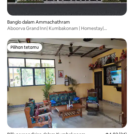
Banglo dalam Ammachathram
Aboorva Grand Inn| Kumbakonam | Homestay|
Keselesaan
Pilihan tetamu
Pilihan tetamu