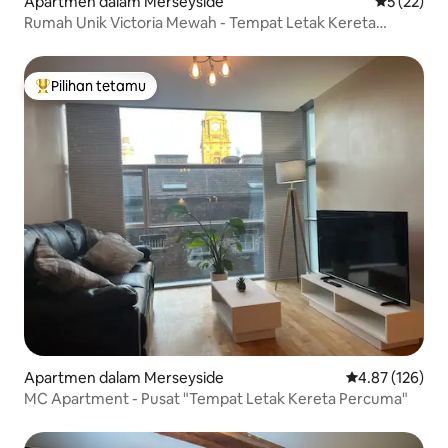
Apartmen dalam Merseyside
Penarafan 
5 (22)
Rumah Unik Victoria Mewah - Tempat Letak Kereta
Percuma - 3 Katil
Pilihan tetamu
Pilihan utama tetamu
Apartmen dalam Merseyside
Penarafan pura
4.87 (126)
MC Apartment - Pusat "Tempat Letak Kereta Percuma"