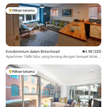
Pilihan tetamu
Pilihan utama tetamu
Kondominium dalam Birkenhead
Penarafan pura
4.98 (333)
Apartmen 1 bilik tidur yang tenang dengan tempat letak
kereta di luar jalan raya
Pilihan tetamu
Pilihan utama tetamu