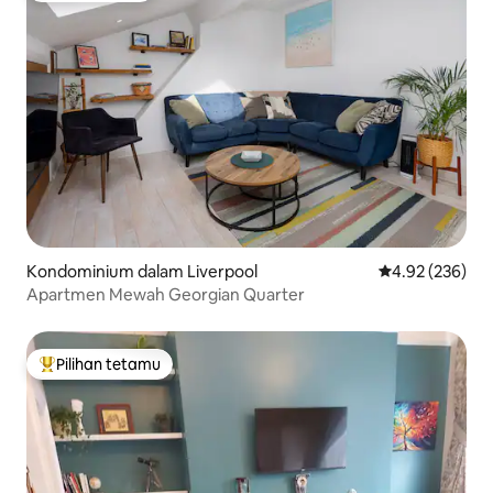
Kondominium dalam Liverpool
Penarafan pura
4.92 (236)
Apartmen Mewah Georgian Quarter
Pilihan tetamu
Pilihan utama tetamu