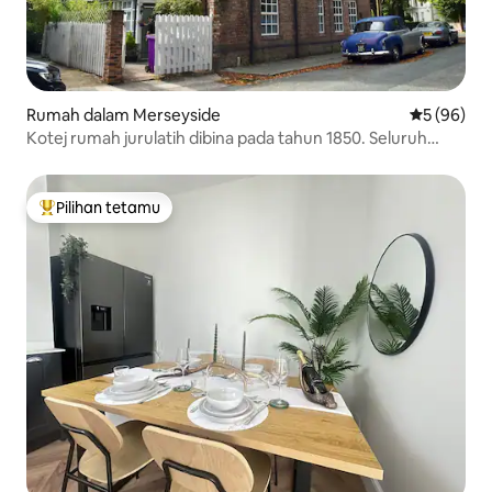
Rumah dalam Merseyside
Penarafan 
5 (96)
Kotej rumah jurulatih dibina pada tahun 1850. Seluruh
rumah!
Pilihan tetamu
Pilihan utama tetamu