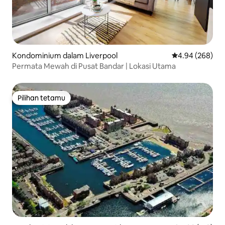
Kondominium dalam Liverpool
Penarafan purat
4.94 (268)
Permata Mewah di Pusat Bandar | Lokasi Utama
Pilihan tetamu
Pilihan tetamu