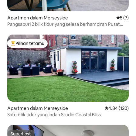
Apartmen dalam Merseyside
Penarafan
5 (7)
Pangsapuri 2 bilik tidur yang selesa berhampiran Pusat
Bandar
Pilihan tetamu
Pilihan utama tetamu
Apartmen dalam Merseyside
Penarafan pura
4.84 (120)
Satu bilik tidur yang indah Studio Coastal Bliss
Superhost