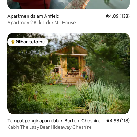
Apartmen dalam Anfield
Penarafan pura
4.89 (138)
Apartmen 2 Bilik Tidur Mill House
Pilihan tetamu
Pilihan utama tetamu
Tempat penginapan dalam Burton, Cheshire
Penarafan pura
4.98 (118)
Kabin The Lazy Bear Hideaway Cheshire