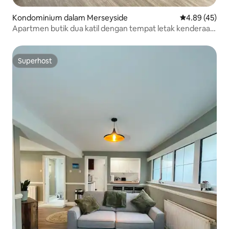
Kondominium dalam Merseyside
Penarafan pur
4.89 (45)
Apartmen butik dua katil dengan tempat letak kenderaan
percuma
Superhost
Superhost