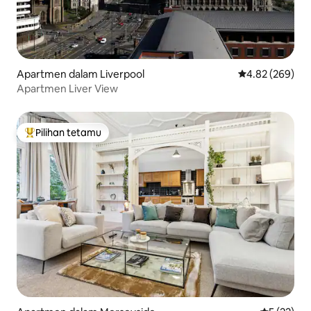
Apartmen dalam Liverpool
Penarafan pura
4.82 (269)
Apartmen Liver View
Pilihan tetamu
Pilihan utama tetamu