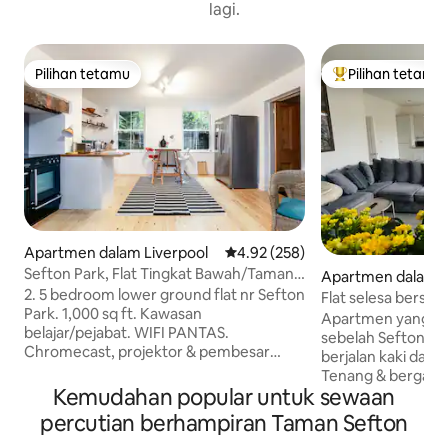
lagi.
Pilihan tetamu
Pilihan tetamu
Pilihan tetamu
Pilihan utama te
Apartmen dalam Liverpool
Penarafan purata 4.92 daripada 
4.92 (258)
Sefton Park, Flat Tingkat Bawah/Taman
Apartmen dalam 
yang Luas
2. 5 bedroom lower ground flat nr Sefton
Flat selesa berse
Park. 1,000 sq ft. Kawasan
letak kenderaan 
Apartmen yang cer
belajar/pejabat. WIFI PANTAS.
sebelah Sefton Pa
Chromecast, projektor & pembesar
berjalan kaki dari 
suara Bluetooth. 2 bilik tidur besar dan
Tenang & bergaya,
kedai makan dapur 20 kaki, dengan
Kemudahan popular untuk sewaan
pantas, pembakar 
sofabed IKEA Bellinge. Dapur dengan
dapur lengkap te
percutian berhampiran Taman Sefton
dapur elektrik. Ketuhar gelombang
nespresso. Dua kat
mikro. Tilam hibrid Dusk baharu untuk