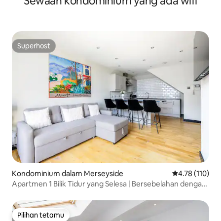
Sewaan kondominium yang ada wifi
Superhost
Superhost
Kondominium dalam Merseyside
Penarafan pura
4.78 (110)
Apartmen 1 Bilik Tidur yang Selesa | Bersebelahan dengan
Lime Street
Pilihan tetamu
Pilihan tetamu