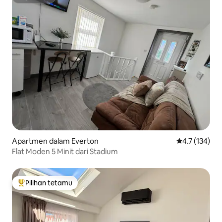
Superhost
Apartmen dalam Everton
Penarafan pur
4.7 (134)
Flat Moden 5 Minit dari Stadium
Pilihan tetamu
Pilihan utama tetamu