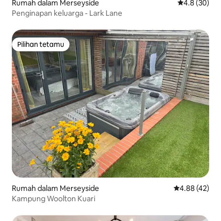
Rumah dalam Merseyside
Penarafan pu
4.8 (30)
Penginapan keluarga - Lark Lane
Pilihan tetamu
Pilihan tetamu
Rumah dalam Merseyside
Penarafan pur
4.88 (42)
Kampung Woolton Kuari