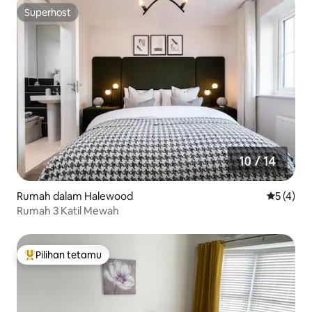
Superhost
Superhost
Rumah dalam Halewood
Penarafan
5 (4)
Rumah 3 Katil Mewah
Pilihan tetamu
Pilihan utama tetamu