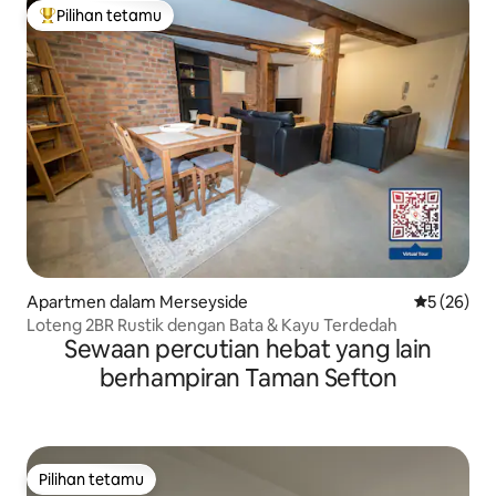
Pilihan tetamu
Pilihan utama tetamu
Apartmen dalam Merseyside
Penarafan 
5 (26)
Loteng 2BR Rustik dengan Bata & Kayu Terdedah
Sewaan percutian hebat yang lain
berhampiran Taman Sefton
Pilihan tetamu
Pilihan tetamu