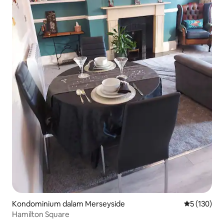
Kondominium dalam Merseyside
Penarafan p
5 (130)
Hamilton Square