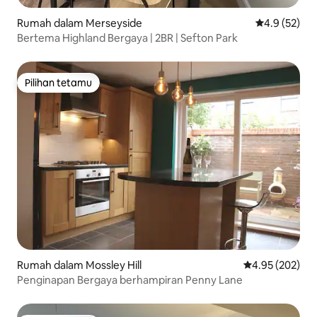
Rumah dalam Merseyside
Penarafan pu
4.9 (52)
Bertema Highland Bergaya | 2BR | Sefton Park
Pilihan tetamu
Pilihan tetamu
Rumah dalam Mossley Hill
Penarafan pura
4.95 (202)
Penginapan Bergaya berhampiran Penny Lane