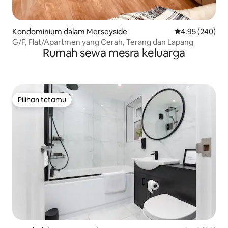
Kondominium dalam Merseyside
Penarafan pura
4.95 (240)
G/F, Flat/Apartmen yang Cerah, Terang dan Lapang
Rumah sewa mesra keluarga
Pilihan tetamu
Pilihan tetamu