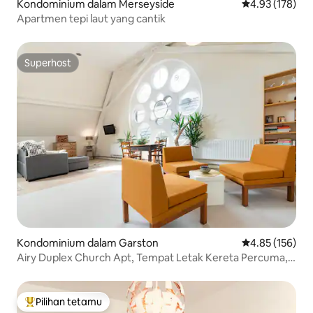
Kondominium dalam Merseyside
Penarafan pura
4.93 (178)
Apartmen tepi laut yang cantik
Superhost
Superhost
Kondominium dalam Garston
Penarafan pura
4.85 (156)
Airy Duplex Church Apt, Tempat Letak Kereta Percuma,
20 minit ke Pusat
Pilihan tetamu
Pilihan utama tetamu