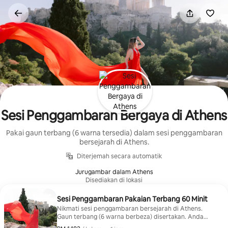
Langkau
ke
kandungan
Sesi Penggambaran Bergaya di Athens
Pakai gaun terbang (6 warna tersedia) dalam sesi penggambaran
bersejarah di Athens.
Diterjemah secara automatik
Jurugambar dalam Athens
Disediakan di lokasi
Sesi Penggambaran Pakaian Terbang 60 Minit
Nikmati sesi penggambaran bersejarah di Athens.
Gaun terbang (6 warna berbeza) disertakan. Anda
akan menerima galeri dalam talian dengan 25 imej.