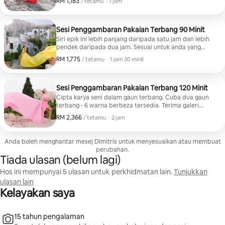
RM 1,183
RM 1,183, setiap tetamu
,
/ tetamu
·
1 jam
Sesi Penggambaran Pakaian Terbang 90 Minit
Siri epik ini lebih panjang daripada satu jam dan lebih
pendek daripada dua jam. Sesuai untuk anda yang
ingin meluangkan masa untuk mencuba gaun terbang
RM 1,775
RM 1,775, setiap tetamu
,
/ tetamu
·
1 jam 30 minit
(6 warna berbeza tersedia). Anda akan menerima
galeri dalam talian dengan semua imej.
Sesi Penggambaran Pakaian Terbang 120 Minit
Cipta karya seni dalam gaun terbang. Cuba dua gaun
terbang - 6 warna berbeza tersedia. Terima galeri
dalam talian dengan semua imej.
RM 2,366
RM 2,366, setiap tetamu
,
/ tetamu
·
2 jam
Anda boleh menghantar mesej Dimitris untuk menyesuaikan atau membuat
perubahan.
Tiada ulasan (belum lagi)
Hos ini mempunyai 5 ulasan untuk perkhidmatan lain.
Tunjukkan
ulasan lain
Kelayakan saya
15 tahun pengalaman