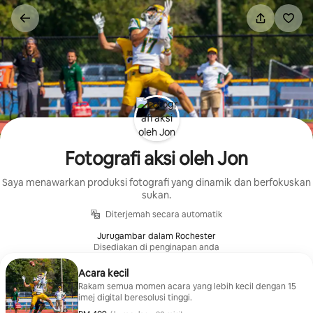
Langkau
ke
kandungan
Fotografi aksi oleh Jon
Saya menawarkan produksi fotografi yang dinamik dan berfokuskan
sukan.
Diterjemah secara automatik
Jurugambar dalam Rochester
Disediakan di penginapan anda
Acara kecil
Rakam semua momen acara yang lebih kecil dengan 15
imej digital beresolusi tinggi.