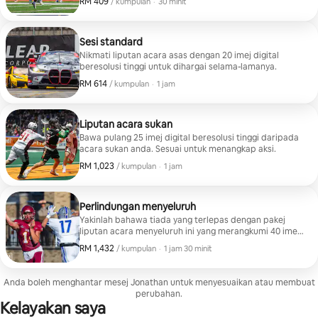
RM 409
RM 409, setiap kumpulan
,
/ kumpulan
·
30 minit
Sesi standard
Nikmati liputan acara asas dengan 20 imej digital
beresolusi tinggi untuk dihargai selama-lamanya.
RM 614
RM 614, setiap kumpulan
,
/ kumpulan
·
1 jam
Liputan acara sukan
Bawa pulang 25 imej digital beresolusi tinggi daripada
acara sukan anda. Sesuai untuk menangkap aksi.
RM 1,023
RM 1,023, setiap kumpulan
,
/ kumpulan
·
1 jam
Perlindungan menyeluruh
Yakinlah bahawa tiada yang terlepas dengan pakej
liputan acara menyeluruh ini yang merangkumi 40 imej
digital beresolusi tinggi.
RM 1,432
RM 1,432, setiap kumpulan
,
/ kumpulan
·
1 jam 30 minit
Anda boleh menghantar mesej Jonathan untuk menyesuaikan atau membuat
perubahan.
Kelayakan saya