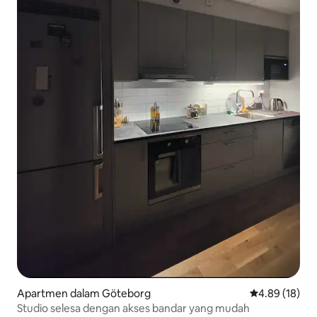
Apartmen dalam Göteborg
Penarafan pur
4.89 (18)
Studio selesa dengan akses bandar yang mudah