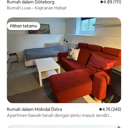
Rumah dalam Göteborg
Penarafan pura
4.89 (111)
Rumah Luas – Kejiranan Hebat
Pilihan tetamu
Pilihan tetamu
Rumah dalam Mölndal Östra
Penarafan pura
4.75 (245)
Apartmen bawah tanah dengan pintu masuk sendiri
berhampiran Astra Zeneca