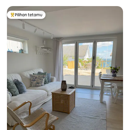
Pilihan tetamu
Pilihan utama tetamu