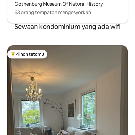
Gothenburg Museum Of Natural History
gelombang mikro). Wifi dan cadar, tuala,
kopi dan tee disertakan.
63 orang tempatan mengesyorkan
Sewaan kondominium yang ada wifi
Pilihan tetamu
Pilihan utama tetamu