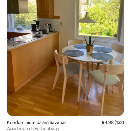
Kondominium dalam Sävenäs
Penarafan pura
4.98 (132)
Apartmen di Gothenburg