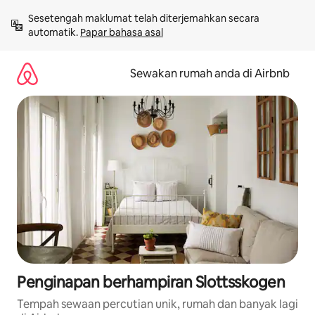
Langkau
Sesetengah maklumat telah diterjemahkan secara 
ke
automatik. 
Papar bahasa asal
kandungan
Sewakan rumah anda di Airbnb
Penginapan berhampiran Slottsskogen
Tempah sewaan percutian unik, rumah dan banyak lagi