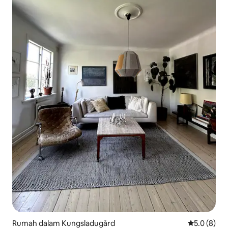
Rumah dalam Kungsladugård
Penarafan p
5.0 (8)