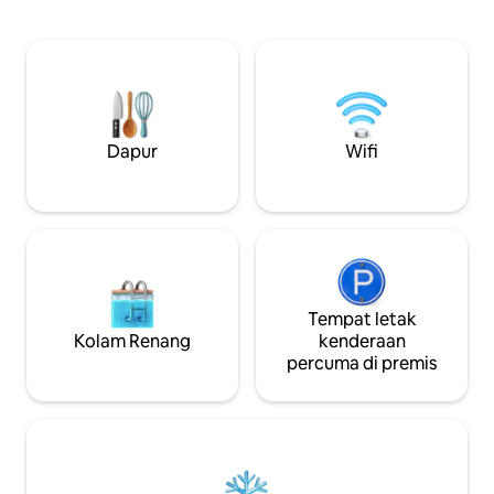
rumah terdapat de
yang selesa dan bilik artistik kecil dengan
bawah ialah laluan
meja, zon lukisan dan kawasan bersantai.
jeti peribadi untuk
Di sini anda boleh mencuba kreativiti
lawatan dengan b
anda atau jika anda lebih suka membaca
cuba nasib anda a
beberapa buku. Terdapat juga bilik tidur
kami. Di kawasan 
kecil dengan katil double dan bilik mandi
hutan belantara d
kecil dengan pancuran mandi. Tingkat
termasuk Vildmar
Dapur
Wifi
bawah mempunyai tandas kecil, dewan,
mendaki, berlari d
dobi, bilik tidur yang lebih besar dengan
Lapangan Terbang:
katil bersaiz king dan bilik tidur kecil
Chalmers: 5 min
dengan katil ringkas. Di taman anda
boleh menikmati kawasan patio sejuk di
belakang rumah. Kawasan barbeku, di
hadapan rumah mengandungi perabot
taman dan peralatan gril. DAPUR DAPUR
Tempat letak
kami dilengkapi dengan periuk, pisau dan
Kolam Renang
kenderaan
peralatan berkualiti. Anda juga akan
percuma di premis
menemui pelbagai rempah ratus, kopi
dan teh yang kerap diisi semula. Kami
juga menyediakan minyak zaitun dan
cuka kepada tetamu. Di dalam rumah,
terdapat mesin kopi 'Jura' yang
disediakan, bersama-sama dengan kopi