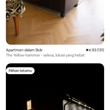
Apartmen dalam Skår
Penarafan pura
4.93 (131)
The Yellow-hammer - selesa, lokasi yang hebat
Pilihan tetamu
Pilihan tetamu