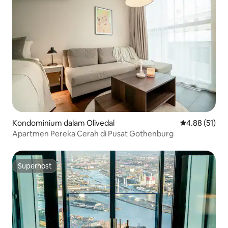
Kondominium dalam Olivedal
Penarafan pur
4.88 (51)
Apartmen Pereka Cerah di Pusat Gothenburg
Superhost
Superhost