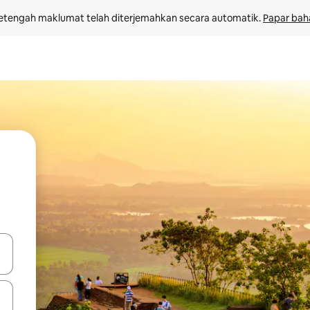
etengah maklumat telah diterjemahkan secara automatik. 
Papar bah
 anak panah atas dan bawah atau teroka dengan sentuhan atau gerak l