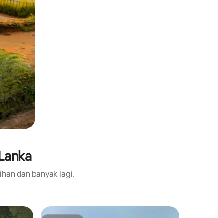
 Lanka
ihan dan banyak lagi.
Rumah po