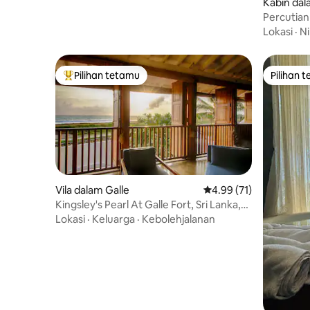
Kabin dal
Percutia
dengan El
Lokasi
·
Ni
Pilihan tetamu
Pilihan 
Pilihan utama tetamu
Pilihan 
Vila dalam Galle
Penarafan purata 4.99 
4.99 (71)
Kingsley's Pearl At Galle Fort, Sri Lanka,
Ada Kakitangan
Lokasi
·
Keluarga
·
Kebolehjalanan