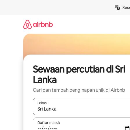
Langkau
Ses
ke
kandungan
Sewaan percutian di Sri
Lanka
Cari dan tempah penginapan unik di Airbnb
Lokasi
Apabila hasil tersedia, navigasi dengan kekunci
Daftar masuk