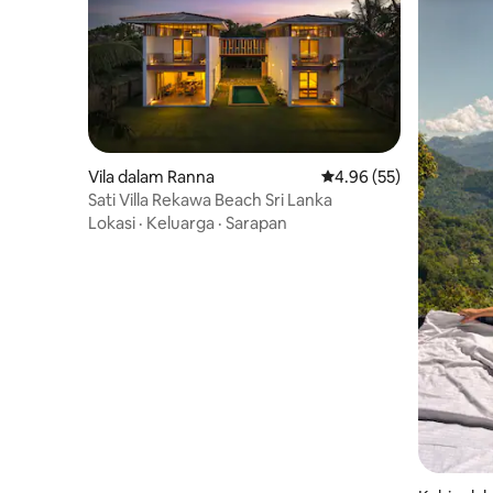
Vila dalam Ranna
Penarafan purata 4.96 
4.96 (55)
Sati Villa Rekawa Beach Sri Lanka
Lokasi
·
Keluarga
·
Sarapan