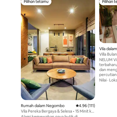
Pilihan tetamu
Pilihan 
Pilihan tetamu
Pilihan 
Vila dala
Villa Bul
Renang Pe
NELUM Vi
terbahar
dan meng
percutian
mana sen
Nilai
·
Loka
dengan k
reka bent
Maghribi 
ini berpus
persendir
Rumah dalam Negombo
Penarafan purata 4.96 d
4.96 (111)
sepenuhny
Vila Pereka Bergaya & Selesa • 15 Minit ke
mewujudka
Lapangan Terbang
Alami kemewahan gaya butik di