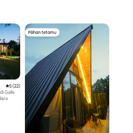
Pilihan tetamu
Pilihan tetamu
Penarafan purata 5 daripada 5, 22 ulasan
5 (22)
di Galle
dara