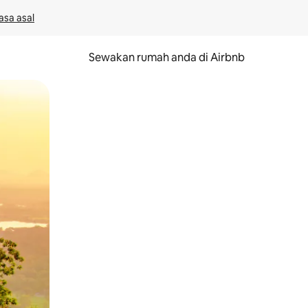
asa asal
Sewakan rumah anda di Airbnb
eret.