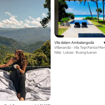
daripada 5, 55 ulasan
Vila dalam Ambalangoda
Villananda - Vila Tepi Pantai M
Dengan Kolam Renang
Nilai
·
Lokasi
·
Ruang luaran