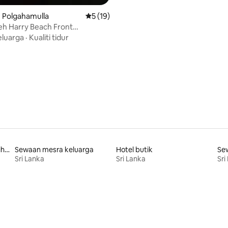
m Polgahamulla
Penarafan purata 5 daripada 5, 19 ulasan
5 (19)
leh Harry Beach Front
le Retreat
eluarga
·
Kualiti tidur
Sewaan mesra haiwan peliharaan
Sewaan mesra keluarga
Hotel butik
Se
Sri Lanka
Sri Lanka
Sri