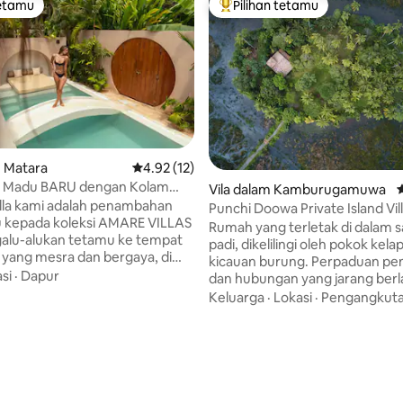
tetamu
Pilihan tetamu
tetamu
Pilihan utama tetamu
m Matara
Penarafan purata 4.92 daripada 5, 12 ulasan
4.92 (12)
an Madu BARU dengan Kolam
Vila dalam Kamburugamuwa
P
rsendirian - AMARE Villas
lla kami adalah penambahan
Punchi Doowa Private Island Vil
u kepada koleksi AMARE VILLAS
Dua Orang
Rumah yang terletak di dalam 
alu-alukan tetamu ke tempat
padi, dikelilingi oleh pokok kela
 yang mesra dan bergaya, di
kicauan burung. Perpaduan pe
i bina moden bergabung
si
·
Dapur
dan hubungan yang jarang berl
ehidupan tropika. Menampilkan
berhampiran dengan kehidupa
Keluarga
·
Lokasi
·
Pengangkut
uk yang diilhamkan oleh
kampung namun perjalanan tu
dan tekstur kayu yang kaya, vila
singkat ke pantai-pantai indah 
at di sekitar kolam renang
terkenal. Bagi pencinta alam se
ian yang tersembunyi
yang mencari pengalaman unik
aripada 5, 111 ulasan
a daripada pandangan luar,
melihat keindahan tersembunyi
n suasana privasi yang
bandar Sri Lanka. Bersiar-siar d