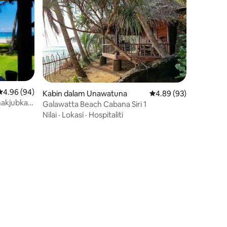
Penarafan purata 4.96 daripada 5, 94 ulasan
4.96 (94)
Kabin dalam Unawatuna
Penarafan purata 4.89
4.89 (93)
enakjubkan
Galawatta Beach Cabana Siri 1
Nilai
·
Lokasi
·
Hospitaliti