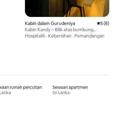
Kabin dalam Gurudeniya
Penarafan purata 
5 (8)
Kabin Kandy ~ Bilik atas bumbung
persendirian
Hospitaliti
·
Kebersihan
·
Pemandangan
waan rumah percutian
Sewaan apartmen
 Lanka
Sri Lanka