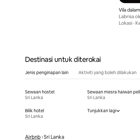
Vila dala
Labrisa o
Villa|Turt
Lokasi
·
K
Destinasi untuk diterokai
Jenis penginapan lain
Aktiviti yang boleh dilakukan
Sewaan hostel
Sri Lanka
Sri Lanka
Bilik hotel
Tunjukkan lagi
Sri Lanka
Airbnb
Sri Lanka