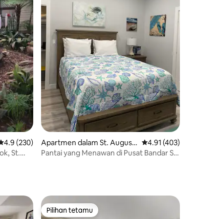
Penarafan purata 4.9 daripada 5, 230 ulasan
4.9 (230)
Apartmen dalam St. Augusti
Penarafan purata 4.91 
4.91 (403)
ne
k, St.
Pantai yang Menawan di Pusat Bandar St.
Augustine.
Pilihan tetamu
Pilihan tetamu