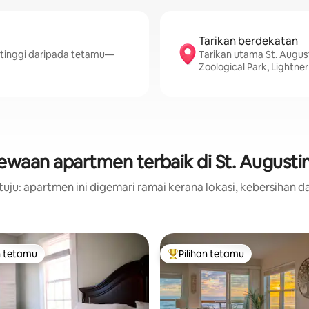
Tarikan berdekatan
 tinggi daripada tetamu—
Tarikan utama St. August
Zoological Park, Lightne
ewaan apartmen terbaik di St. Augusti
uju: apartmen ini digemari ramai kerana lokasi, kebersihan da
n tetamu
Pilihan tetamu
 utama tetamu
Pilihan utama tetamu