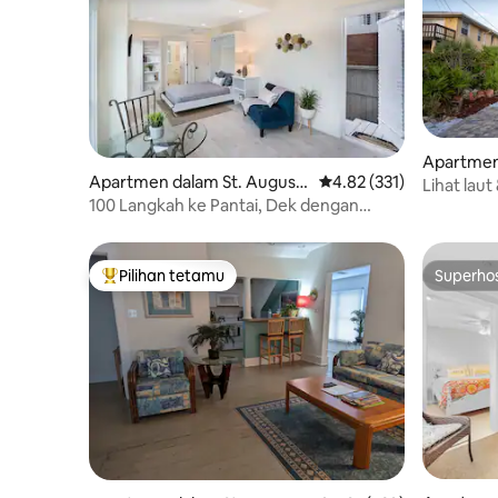
Apartmen
Apartmen dalam St. Augusti
Penarafan purata 4.82 d
4.82 (331)
ch
Lihat laut
ne Pantai
100 Langkah ke Pantai, Dek dengan
masa 3 mi
Pemandangan Laut, Peralatan Pantai
Pilihan tetamu
Superho
Pilihan utama tetamu
Superho