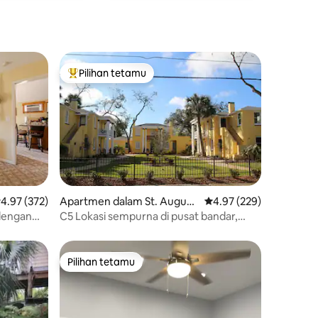
Pilihan tetamu
Pilihan utama tetamu
enarafan purata 4.97 daripada 5, 372 ulasan
4.97 (372)
Apartmen dalam St. Augusti
Penarafan purata 4.97 
4.97 (229)
ne
dengan
C5 Lokasi sempurna di pusat bandar,
patio, pantai
Pilihan tetamu
Pilihan tetamu