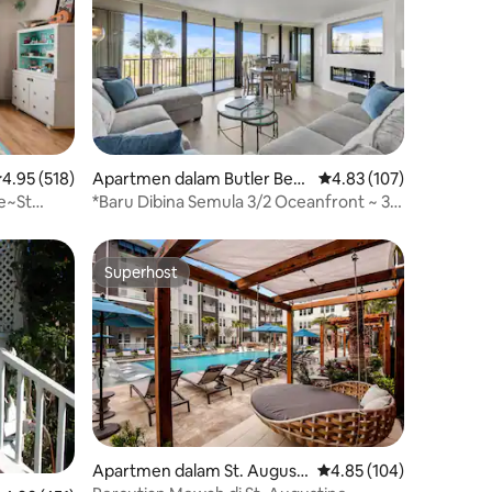
enarafan purata 4.95 daripada 5, 518 ulasan
4.95 (518)
Apartmen dalam Butler Bea
Penarafan purata 4.83 
4.83 (107)
ch
e~St
*Baru Dibina Semula 3/2 Oceanfront ~ 3
Katil King!*
Superhost
Superhost
Apartmen dalam St. Augusti
Penarafan purata 4.85 
4.85 (104)
ne