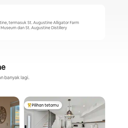
ine, termasuk St. Augustine Alligator Farm
r Museum dan St. Augustine Distillery
ne
n banyak lagi.
Apartmen
Pilihan tetamu
Pilih
Pilihan utama tetamu
Pilihan
ne Pantai
Kebahagi
Pantai
Selamat d
St. Augu
king yang