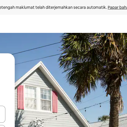
etengah maklumat telah diterjemahkan secara automatik. 
Papar bah
 anak panah atas dan bawah atau teroka dengan sentuhan atau gerak l