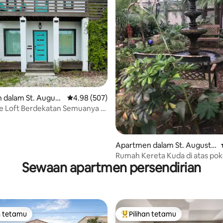
aripada 5, 171 ulasan
dalam St. Augusti
Penarafan purata 4.98 daripada 5, 507 ulasan
4.98 (507)
e Loft Berdekatan Semuanya |
Apartmen dalam St. Augustin
e
Rumah Kereta Kuda di atas poko
Sewaan apartmen persendirian
Augustine Bersejarah
n tetamu
Pilihan tetamu
 utama tetamu
Pilihan utama tetamu