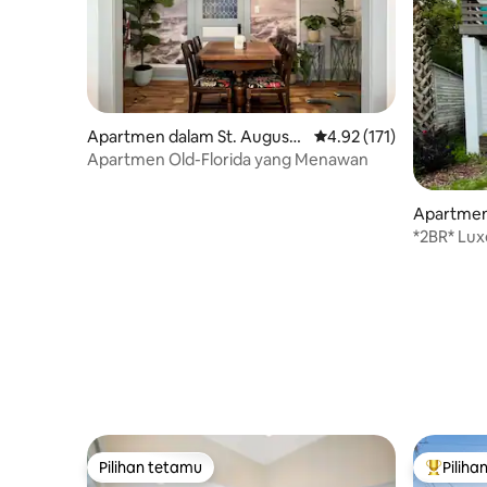
Apartmen dalam St. Augusti
Penarafan purata 4.92 d
4.92 (171)
ne
Apartmen Old-Florida yang Menawan
Apartmen 
ne
*2BR* Lux
Balkoni
Pilihan tetamu
Piliha
Pilihan tetamu
Pilihan