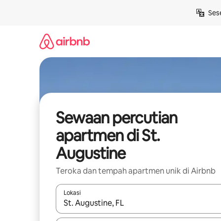
Langkau
Ses
ke
kandungan
Sewaan percutian
apartmen di St.
Augustine
Teroka dan tempah apartmen unik di Airbnb
Lokasi
Apabila hasil tersedia, navigasi dengan kekunci