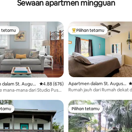
Sewaan apartmen mingguan
n tetamu
Pilihan tetamu
 utama tetamu
Pilihan utama tetamu
aripada 5, 231 ulasan
Apartmen dalam St. Augusti
P
 dalam St. August
Penarafan purata 4.88 daripada 5, 676 ulasan
4.88 (676)
ne
Rumah jauh dari Rumah dekat 
ke mana-mana dari Studio Pusat
segala-galanya!
ang Tenang
tetamu
Pilihan tetamu
tetamu
Pilihan tetamu