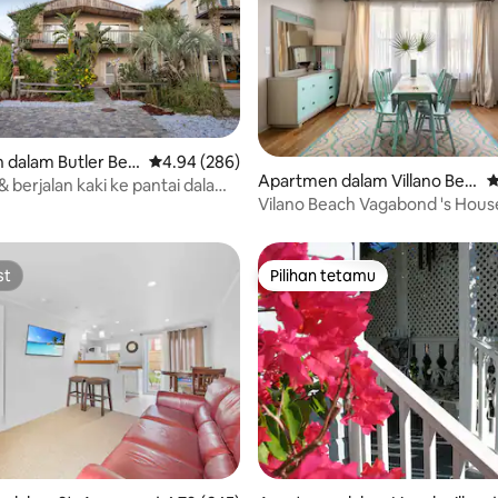
 dalam Butler Bea
Penarafan purata 4.94 daripada 5, 286 ulasan
4.94 (286)
Apartmen dalam Villano Bea
P
aripada 5, 331 ulasan
 & berjalan kaki ke pantai dalam
ch
Vilano Beach Vagabond 's Hous
nit!
Augustine FL
st
Pilihan tetamu
st
Pilihan tetamu