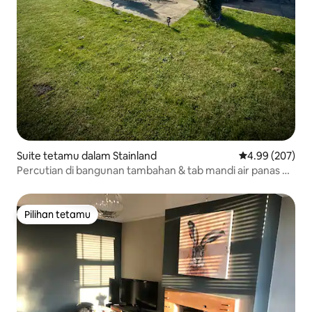
Suite tetamu dalam Stainland
Penarafan pura
4.99 (207)
Percutian di bangunan tambahan & tab mandi air panas di
kawasan desa Yorkshire.
Pilihan tetamu
Pilihan tetamu