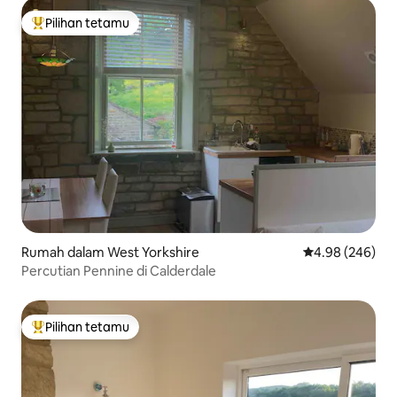
Pilihan tetamu
Pilihan utama tetamu
Rumah dalam West Yorkshire
Penarafan purat
4.98 (246)
Percutian Pennine di Calderdale
Pilihan tetamu
Pilihan utama tetamu