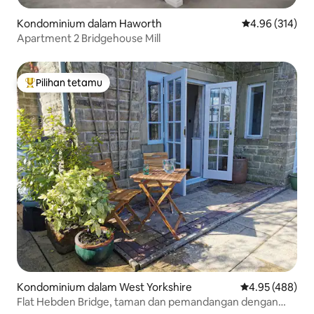
Kondominium dalam Haworth
Penarafan pura
4.96 (314)
Apartment 2 Bridgehouse Mill
Pilihan tetamu
Pilihan utama tetamu
Kondominium dalam West Yorkshire
Penarafan pura
4.95 (488)
Flat Hebden Bridge, taman dan pemandangan dengan