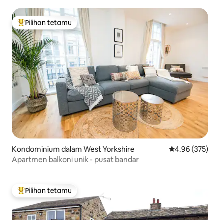
tempat letak kereta.
Pilihan tetamu
Pilihan utama tetamu
Kondominium dalam West Yorkshire
Penarafan pura
4.96 (375)
Apartmen balkoni unik - pusat bandar
Pilihan tetamu
Pilihan utama tetamu