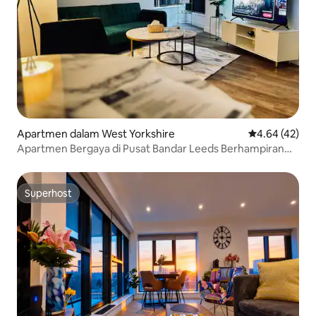
Apartmen dalam West Yorkshire
Penarafan pur
4.64 (42)
Apartmen Bergaya di Pusat Bandar Leeds Berhampiran
Trinity
Superhost
Superhost