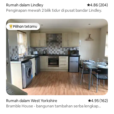
Rumah dalam Lindley
Penarafan purat
4.86 (204)
Penginapan mewah 2 bilik tidur di pusat bandar Lindley.
Pilihan tetamu
Pilihan utama tetamu
Rumah dalam West Yorkshire
Penarafan pura
4.95 (162)
Bramble House - bangunan tambahan serba lengkap
mesra anjing.