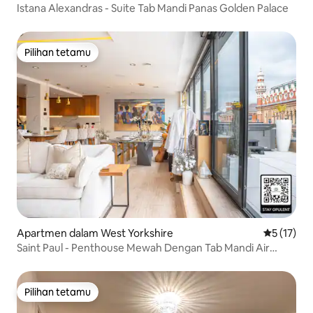
Istana Alexandras - Suite Tab Mandi Panas Golden Palace
Pilihan tetamu
Pilihan tetamu
Apartmen dalam West Yorkshire
Penarafan 
5 (17)
Saint Paul - Penthouse Mewah Dengan Tab Mandi Air
Panas.
Pilihan tetamu
Pilihan tetamu