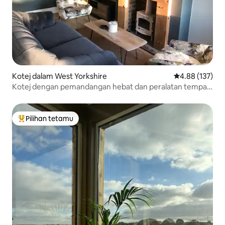
Kotej dalam West Yorkshire
Penarafan pura
4.88 (137)
Kotej dengan pemandangan hebat dan peralatan tempat
tidur yang berkualiti.
Pilihan tetamu
Pilihan utama tetamu