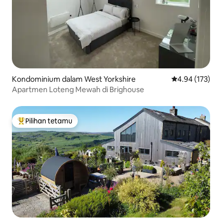
Kondominium dalam West Yorkshire
Penarafan pura
4.94 (173)
Apartmen Loteng Mewah di Brighouse
Pilihan tetamu
Pilihan utama tetamu