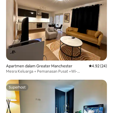
Apartmen dalam Greater Manchester
Penarafan pur
4.92 (24)
Mesra Keluarga + Pemanasan Pusat +Wi-
Fi+Pemandangan Bandar
Superhost
Superhost