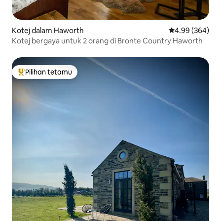
Kotej dalam Haworth
Penarafan purat
4.99 (364)
Kotej bergaya untuk 2 orang di Bronte Country Haworth
Pilihan tetamu
Pilihan utama tetamu