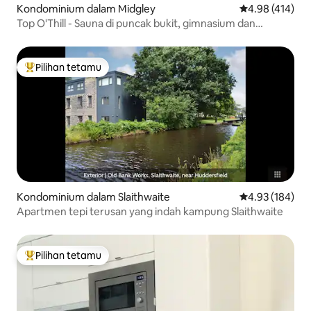
Kondominium dalam Midgley
Penarafan pura
4.98 (414)
Top O'Thill - Sauna di puncak bukit, gimnasium dan
pemandangan yang indah.
Pilihan tetamu
Pilihan utama tetamu
Kondominium dalam Slaithwaite
Penarafan pura
4.93 (184)
Apartmen tepi terusan yang indah kampung Slaithwaite
Pilihan tetamu
Pilihan utama tetamu