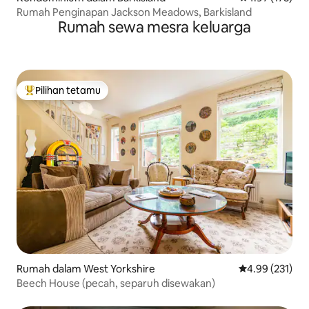
Rumah Penginapan Jackson Meadows, Barkisland
Rumah sewa mesra keluarga
Pilihan tetamu
Pilihan utama tetamu
Rumah dalam West Yorkshire
Penarafan pura
4.99 (231)
Beech House (pecah, separuh disewakan)