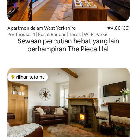
Apartmen dalam West Yorkshire
Penarafan pur
4.86 (36)
Penthouse -1 | Pusat Bandar | Teres | Wi-Fi Parkir
Sewaan percutian hebat yang lain
berhampiran The Piece Hall
Pilihan tetamu
Pilihan utama tetamu