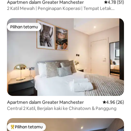
Apartmen dalam Greater Manchester
Penarafan pur
4.78 (51)
2 Katil Mewah | Penginapan Koperasi | Tempat Letak
Kenderaan Percuma | Balkoni
Pilihan tetamu
Pilihan tetamu
Apartmen dalam Greater Manchester
Penarafan pur
4.96 (26)
Central 2 Katil, Berjalan kaki ke Chinatown & Panggung
Pilihan tetamu
Pilihan utama tetamu