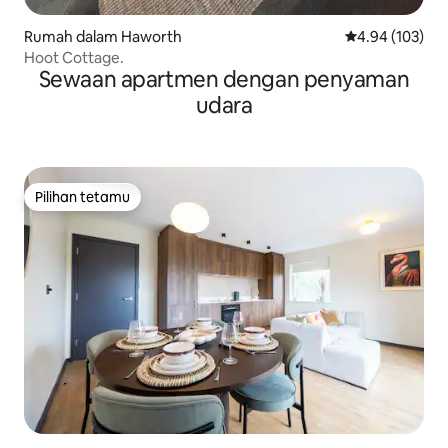
Rumah dalam Haworth
Penarafan pura
4.94 (103)
Hoot Cottage.
Sewaan apartmen dengan penyaman
udara
Pilihan tetamu
Pilihan tetamu