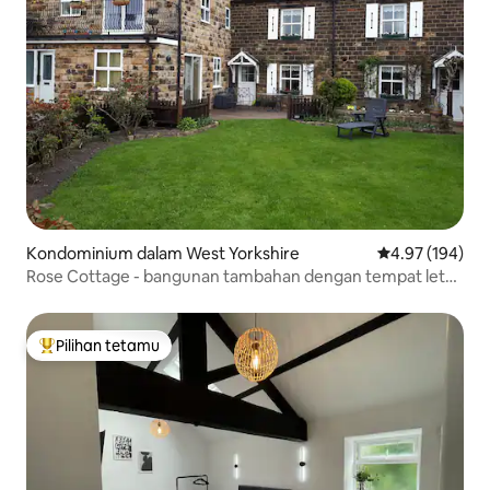
Kondominium dalam West Yorkshire
Penarafan pura
4.97 (194)
Rose Cottage - bangunan tambahan dengan tempat letak
kereta di luar jalan
Pilihan tetamu
Pilihan utama tetamu