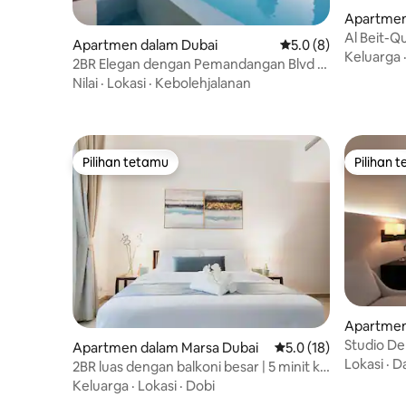
Apartmen
Al Beit-Q
Apartmen dalam Dubai
Penarafan purata 5.0
5.0 (8)
selesa, b
Keluarga
2BR Elegan dengan Pemandangan Blvd |
Beberapa Langkah dari Dubai Mall
Nilai
·
Lokasi
·
Kebolehjalanan
Pilihan tetamu
Pilihan 
Pilihan tetamu
Pilihan 
Apartmen
y
Studio D
Apartmen dalam Marsa Dubai
Penarafan purata 5.0 
5.0 (18)
Lokasi
·
Da
2BR luas dengan balkoni besar | 5 minit ke
Pantai JBR
Keluarga
·
Lokasi
·
Dobi