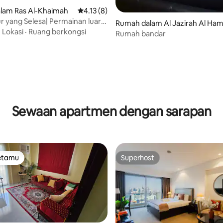
lam Ras Al-Khaimah
Penarafan purata 4.13 daripada 5, 8 ulasan
4.13 (8)
 daripada 5, 7 ulasan
dur yang Selesa| Permainan luar |
Rumah dalam Al Jazirah Al Ha
am renang | Permainan kanak-
·
Lokasi
·
Ruang berkongsi
Rumah bandar
Sewaan apartmen dengan sarapan
tetamu
Superhost
tetamu
Superhost