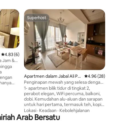
Apartmen
Superhost
Pilihan
Superhost
Pilihan
2 Bilik T
Burj I Be
Alami Du
langkah d
yang be
STREET i
Burj Khal
Keluarga
Penarafan purata 4.83 daripada 5, 6 ulasan
4.83 (6)
anda. Be
yang ber
ra Jam &
lengkap d
hingga
kemudah
a
Apartmen dalam Jabal Ali Per
Penarafan purata 4.96
4.96 (28)
berkilau,
 dengan
tama
dan vale
Penginapan mewah yang selesa dengan
 hanya
kemewahan
balkoni, disanitasi sepenuhnya
ibenarkan
1- apartmen bilik tidur di tingkat 2,
tempahan
i Dubai
perabot elegan, WiFi percuma, balkoni,
yang suk
,
dobi. Kemudahan alu-aluan dan sarapan
pelancon
enginapan
untuk hari pertama, termasuk teh, kopi,
di
buah-buahan, jus, biskut, bijirin. TV pintar,
Lokasi
·
Keadaan
·
Kebolehjalanan
ek elektrik
riah Arab Bersatu
mesin basuh, pembersih vakum, cerek,
 Lapangan
moka Itali. Tempat letak kereta yang
anya 3 km
dilindungi. Akses percuma ke kolam