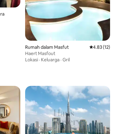
mra
Rumah dalam Masfut
Penarafan purata 4.83
4.83 (12)
Haert Masfout
Lokasi
·
Keluarga
·
Gril