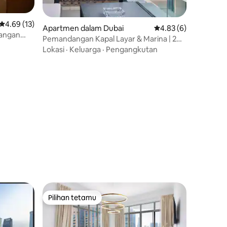
Penarafan purata 4.69 daripada 5, 13 ulasan
4.69 (13)
Apartmen dalam Dubai
Penarafan purata 4.8
4.83 (6)
pangan
Pemandangan Kapal Layar & Marina | 2
Percuma
Bilik Tidur Baharu
Lokasi
·
Keluarga
·
Pengangkutan
Pilihan tetamu
Pilihan tetamu