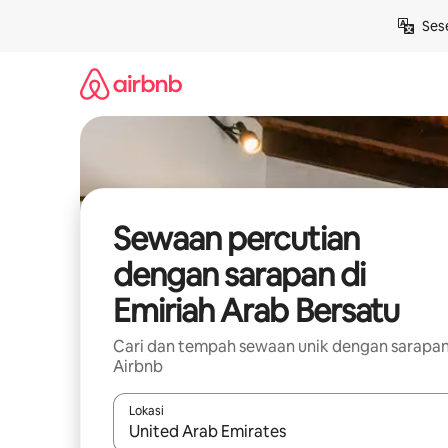
Langkau
Ses
ke
kandungan
Sewaan percutian
dengan sarapan di
Emiriah Arab Bersatu
Cari dan tempah sewaan unik dengan sarapan
Airbnb
Lokasi
Apabila hasil tersedia, navigasi dengan kekunci