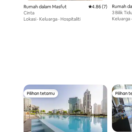
Rumah da
Rumah dalam Masfut
Penarafan purata 4.86
4.86 (7)
3 Bilik Ti
Cinta
BBQ | Kol
Keluarga
Lokasi
·
Keluarga
·
Hospitaliti
kanak
Pilihan tetamu
Pilihan 
Pilihan tetamu
Pilihan 