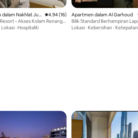
 dalam Nakhlat Ju
Penarafan purata 4.94 daripada 5, 16 ulasan
4.94 (16)
Apartmen dalam Al Garhoud
Resort • Akses Kolam Renang •
Bilik Standard Berhampiran La
rsendirian
Terbang Dxb Dengan Sarapan 
·
Lokasi
·
Hospitaliti
Lokasi
·
Kebersihan
·
Ketepatan
 daripada 5, 9 ulasan