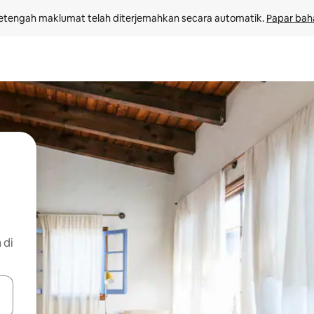
etengah maklumat telah diterjemahkan secara automatik. 
Papar bah
 di
 anak panah atas dan bawah atau teroka dengan sentuhan atau gerak l