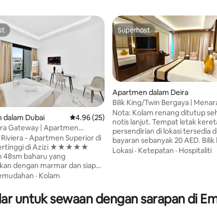
st
Superhost
st
Superhost
Apartmen dalam Deira
Bilik King/Twin Bergaya | Mena
Metro Deira
Nota: Kolam renang ditutup se
daripada 5, 31 ulasan
 dalam Dubai
Penarafan purata 4.96 daripada 5, 25 ulasan
4.96 (25)
notis lanjut. Tempat letak keret
iera Gateway | Apartmen
persendirian di lokasi tersedia
Tingkat Tertinggi
 Riviera - Apartmen Superior di
bayaran sebanyak 20 AED. Bilik
Tertinggi di Azizi ★★★★★
untuk tetamu, pelawat tidak d
Lokasi
·
Ketepatan
·
Hospitaliti
 48sm baharu yang
berada di dalam bilik. Terletak d
pkan dengan marmar dan siap
berhampiran Menara Jam Deira
n Ogos 2025, terletak di tingkat
emudahan
·
Kolam
penginapan ini menyediakan p
k di lokasi
dengan WiFi percuma, bilik man
i: - 10 minit ke Burj
persendirian, TV skrin rata, cer
r untuk sewaan dengan sarapan di Emi
ubai Mall/Downtown; - 15 minit
dan peti deposit keselamatan.
an Terbang Dubai (DXB); - 20
Terbang Antarabangsa Dubai h