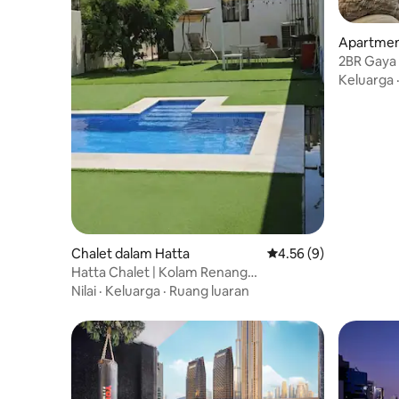
Apartmen
meira
2BR Gaya 
Pantai Pe
Keluarga
Chalet dalam Hatta
Penarafan purata 4.56
4.56 (9)
Hatta Chalet | Kolam Renang
Persendirian Sarapan Mesra Haiwan
Nilai
·
Keluarga
·
Ruang luaran
Peliharaan