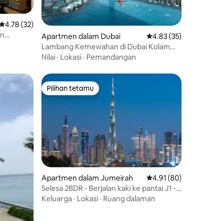
Penarafan purata 4.78 daripada 5, 32 ulasan
4.78 (32)
an
Apartmen dalam Dubai
Penarafan purata 4.83
4.83 (35)
Lambang Kemewahan di Dubai Kolam
Renang Infiniti Pemandangan Burj
Nilai
·
Lokasi
·
Pemandangan
Pilihan tetamu
Pilihan tetamu
Apartmen dalam Jumeirah
Penarafan purata 4.91
4.91 (80)
Selesa 2BDR - Berjalan kaki ke pantai J1 -
Pemandangan Burj Khalifa
Keluarga
·
Lokasi
·
Ruang dalaman