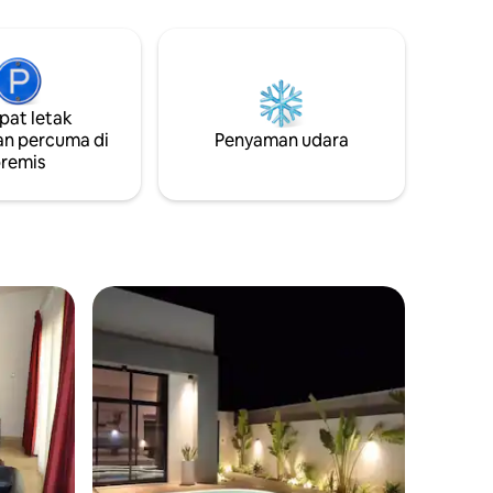
5-7 minit
renang dan gimnasium baharu yang
r metro
serba lengkap. Kedai runcit, restoran,
salon lelaki di dalam bangunan. IBNU
Battuta Mall & Expo2020 Dubai beberapa
minit memandu. Stesen laluan metro
at letak
Ekspo baharu berhampiran. Nombor
n percuma di
Permit DET: AL -MUR-L74HT
Penyaman udara
remis