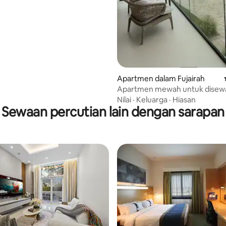
Apartmen dalam Fujairah
Apartmen mewah untuk disewa 
the address
Nilai
·
Keluarga
·
Hiasan
Sewaan percutian lain dengan sarapan