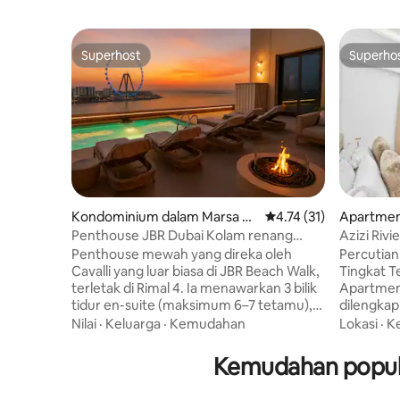
Superhost
Superho
Superhost
Superho
Kondominium dalam Marsa D
Penarafan purata 4.74 
4.74 (31)
Apartmen
ubai
Penthouse JBR Dubai Kolam renang
Azizi Riv
persendirian/chef/spa/pawagam dll
Superior 
Penthouse mewah yang direka oleh
Percutian
Cavalli yang luar biasa di JBR Beach Walk,
Tingkat 
terletak di Rimal 4. Ia menawarkan 3 bilik
Apartmen
tidur en-suite (maksimum 6–7 tetamu),
dilengka
teres yang menakjubkan dengan kolam
pada bula
Nilai
·
Keluarga
·
Kemudahan
Lokasi
·
K
renang persendirian, serta pilihan untuk
paling tinggi. Elegan dan terleta
menambah 2 bilik tidur en-suite
yang sesua
Kemudahan popula
tambahan di apartmen yang
Khalifa/D
bersambung (kos tambahan). Termasuk
ke Lapang