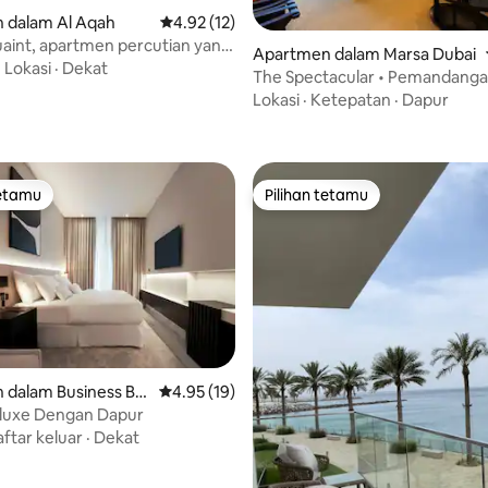
 dalam Al Aqah
Penarafan purata 4.92 daripada 5, 12 ulasan
4.92 (12)
uaint, apartmen percutian yang
 daripada 5, 8 ulasan
Apartmen dalam Marsa Dubai
erhampiran pantai
·
Lokasi
·
Dekat
The Spectacular • Pemandang
Menakjubkan | JW Marriott
Lokasi
·
Ketepatan
·
Dapur
tetamu
Pilihan tetamu
tetamu
Pilihan tetamu
 dalam Business Ba
Penarafan purata 4.95 daripada 5, 19 ulasan
4.95 (19)
eluxe Dengan Dapur
daripada 5, 18 ulasan
ftar keluar
·
Dekat