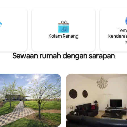
o eksklusif ini
jauhnya. Metro AL Rigga hanya 
perti berikut: - Katil bersaiz
berjalan kaki, dan pusat banda
TV 43" dan Wi-Fi; - Dapur yang
Diera 7-8 minit berjalan kaki.
kap; - Balkoni persendirian; -
an/kerja yang cerah; - Bilik
ngan pancuran mandi.
Temp
Kolam Renang
kenderaa
p
Sewaan rumah dengan sarapan