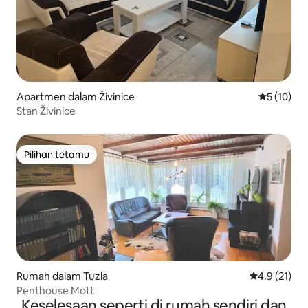
Apartmen dalam Živinice
Penarafan 
5 (10)
Stan Živinice
Pilihan tetamu
Pilihan tetamu
Rumah dalam Tuzla
Penarafan pu
4.9 (21)
Penthouse Mott
Keselesaan seperti di rumah sendiri dan