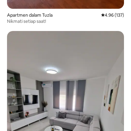
Apartmen dalam Tuzla
Penarafan pura
4.96 (137)
Nikmati setiap saat!