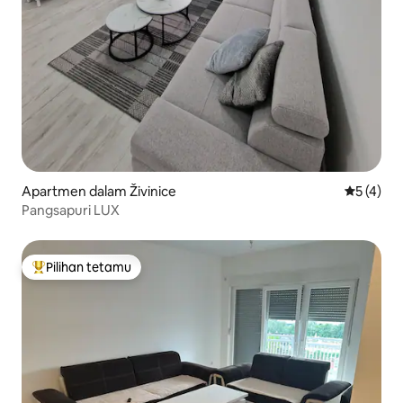
Apartmen dalam Živinice
Penarafan
5 (4)
Pangsapuri LUX
Pilihan tetamu
Pilihan utama tetamu