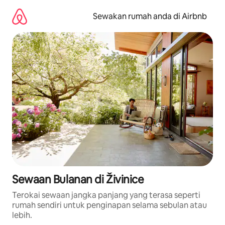
Langkau
ke
Sewakan rumah anda di Airbnb
kandungan
Sewaan Bulanan di Živinice
Terokai sewaan jangka panjang yang terasa seperti
rumah sendiri untuk penginapan selama sebulan atau
lebih.