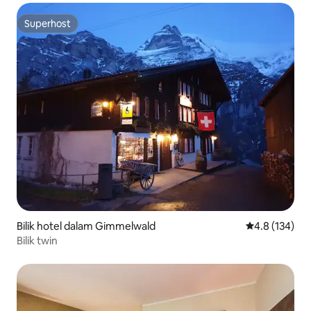
Superhost
Superhost
Bilik hotel dalam Gimmelwald
Penarafan pur
4.8 (134)
Bilik twin