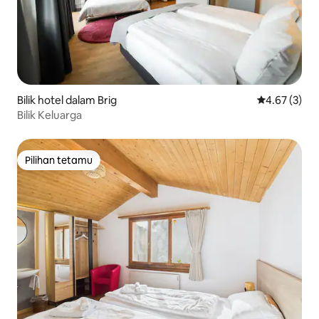
Bilik hotel dalam Brig
Penarafan pu
4.67 (3)
Bilik Keluarga
Pilihan tetamu
Pilihan tetamu