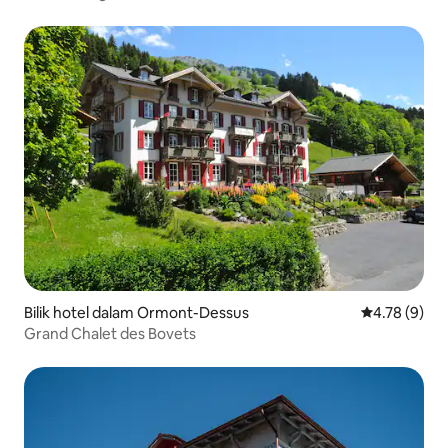
Bilik hotel dalam Ormont-Dessus
Penarafan pu
4.78 (9)
Grand Chalet des Bovets