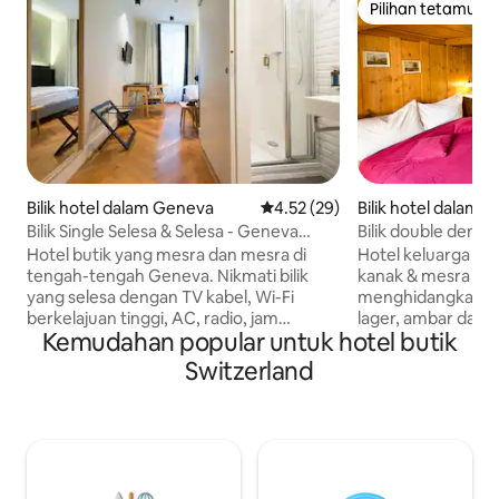
Pilihan tetamu
Pilihan tetamu
Bilik hotel dalam Geneva
Penarafan purata 4.52 daripada
4.52 (29)
Bilik hotel dalam 
d
Bilik Single Selesa & Selesa - Geneva
Bilik double denga
Heart '2
Hotel butik yang mesra dan mesra di
Hotel keluarga de
tengah-tengah Geneva. Nikmati bilik
kanak & mesra anj
yang selesa dengan TV kabel, Wi-Fi
menghidangkan bir
berkelajuan tinggi, AC, radio, jam
lager, ambar dan
Kemudahan popular untuk hotel butik
penggera, peti keselamatan, mesin kopi,
yang terkenal. Lo
dan telefon dail terus. Hanya beberapa
meluncur dan hany
Switzerland
langkah dari tasik, Old Town, dan
kereta kabel dari 
kawasan membeli-belah, tempat makan,
Selepas hari yang 
dan perniagaan terbaik di Geneva.
menawarkan ruang
Sambungan pengangkutan awam yang
minuman panas, b
sangat baik tanpa sambungan untuk
makanan gaya ru
semua tetamu semasa penginapan
bahawa gambar-g