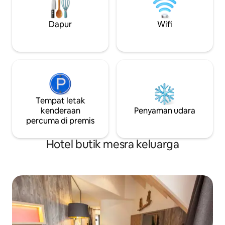
mereka (kad tersedia atas permintaan di
bilik. Kami mempun
meja sambut tetamu) -secara meneroka
tetapi mereka s
bandar dengan mudah dan mudah.
suasana selesa ya
Dapur
Wifi
mereka.
Tempat letak
kenderaan
Penyaman udara
percuma di premis
Hotel butik mesra keluarga