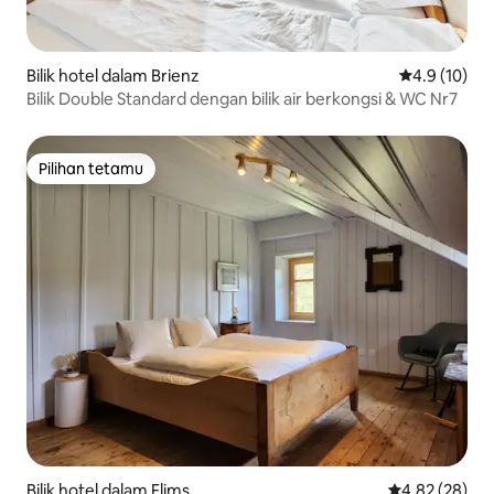
Bilik hotel dalam Brienz
Penarafan pu
4.9 (10)
Bilik Double Standard dengan bilik air berkongsi & WC Nr7
Pilihan tetamu
Pilihan tetamu
Bilik hotel dalam Flims
Penarafan pur
4.82 (28)