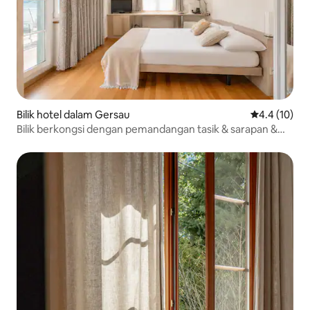
Bilik hotel dalam Gersau
Penarafan pu
4.4 (10)
Bilik berkongsi dengan pemandangan tasik & sarapan &
balkoni