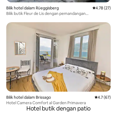
Bilik hotel dalam Rüeggisberg
Penarafan pur
4.78 (27)
Bilik butik Fleur de Lis dengan pemandangan
menakjubkan
Bilik hotel dalam Brissago
Penarafan pu
4.7 (67)
Hotel Camera Comfort al Garden Primavera
Hotel butik dengan patio