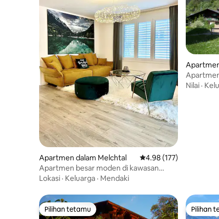
Apartmen
nnen
Apartmen
adalah ka
Nilai
·
Kel
Apartmen dalam Melchtal
Penarafan purata 4.98 d
4.98 (177)
Apartmen besar moden di kawasan
pergunungan dengan pemandangan
Lokasi
·
Keluarga
·
Mendaki
yang menakjubkan
Pilihan tetamu
Pilihan 
Pilihan tetamu
Pilihan 