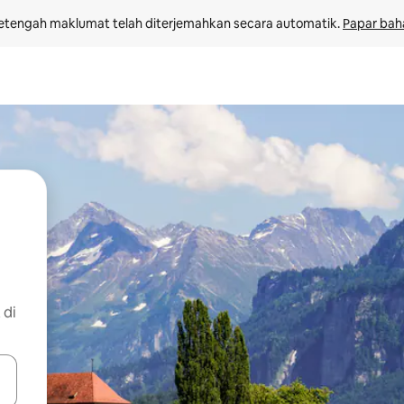
etengah maklumat telah diterjemahkan secara automatik. 
Papar bah
 di
 anak panah atas dan bawah atau teroka dengan sentuhan atau gerak l