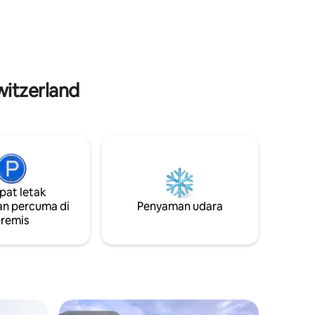
dan taman,
berski atau hanya untuk berehat dalam
ahnen,
ketenangan dan kedamaian
ai untuk
pergunungan Alps Dengan akses mudah
cutian
ke bandar Interlaken yang berdekatan,
anda akan mendapat kemudahan
untuk
membeli-belah dan pilihan tempat
witzerland
makan dalam jarak memandu singkat.
at letak
n percuma di
Penyaman udara
remis