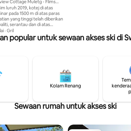
iew Cottage Muletg - Flims
abadi. Dari hampir setiap bilik 
m luruh 2019, kotej di atas
nikmati pemandangan Titlis, H
inar pada 1500 m di atas paras
Spannorte dan Eugenisee. Sesu
atian yang tinggi telah diberikan
percutian yang damai atau per
liti, serantau dan di atas
yang penuh pengembaraan, ia
r panjang, serta perhatian
merupakan tempat yang ideal 
lai
·
Gril
 popular untuk sewaan akses ski di S
rincian – ini adalah bahan-
meneroka Engelberg.
g menjadikan kotej kami
k! Lokasi yang hebat ini
kan banyak ketenangan dan
 sepanjang tahun, ski masuk
eluar pada musim sejuk serta
im panas, lawatan mendaki
sikal di depan pintu anda, jauh
Temp
ukan dan bunyi bising. Jadi anda
ar boleh menikmati percutian
Kolam Renang
kenderaa
ami.
p
Sewaan rumah untuk akses ski