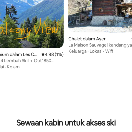
aripada 5, 347 ulasan
Chalet dalam Ayer
La Maison Sauvage! kandang y
diubahsuai
Keluarga
·
Lokasi
·
Wifi
ium dalam Les Coll
Penarafan purata 4.98 daripada 5, 115 ulasan
4.98 (115)
 4 Lembah Ski In-Out1850
gan XL/Kolam Renang/Sauna
lai
·
Kolam
Sewaan kabin untuk akses ski