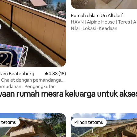
Rumah dalam Uri Altdorf
HAVN | Alpine House | Teres |
| Taman
Nilai
·
Lokasi
·
Keadaan
aripada 5, 113 ulasan
lam Beatenberg
Penarafan purata 4.83 daripada 5, 18 ulasan
4.83 (18)
 - Chalet dengan pemandangan
asik
emudahan
·
Pengangkutan
aan rumah mesra keluarga untuk akses
n tetamu
Pilihan tetamu
 utama tetamu
Pilihan tetamu