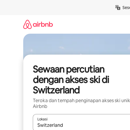
Langkau
Ses
ke
kandungan
Sewaan percutian
dengan akses ski di
Switzerland
Teroka dan tempah penginapan akses ski unik
Airbnb
Lokasi
Apabila hasil tersedia, navigasi dengan kekunci