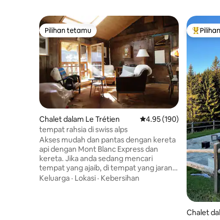
Pilihan tetamu
Piliha
Pilihan tetamu
Pilihan
Chalet dalam Le Trétien
Penarafan purata 4.95 d
4.95 (190)
tempat rahsia di swiss alps
Akses mudah dan pantas dengan kereta
api dengan Mont Blanc Express dan
kereta. Jika anda sedang mencari
tempat yang ajaib, di tempat yang jarang
dikunjungi, anda telah menemuinya. Di
Keluarga
·
Lokasi
·
Kebersihan
sebuah kampung yang terdiri daripada
60 penduduk, digantung dan dilindungi,
anda akan rasa seperti berada di luar
Chalet da
dunia dengan cepat dan anda akan