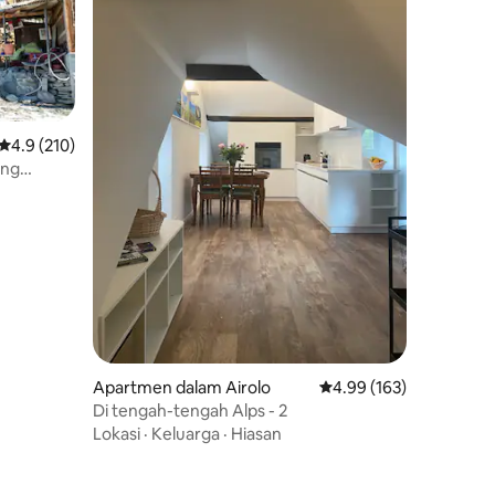
Penarafan purata 4.9 daripada 5, 210 ulasan
4.9 (210)
ang
Apartmen dalam Airolo
Penarafan purata 4.99 
4.99 (163)
Di tengah-tengah Alps - 2
Lokasi
·
Keluarga
·
Hiasan