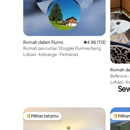
Rumah dalam Flums
Penarafan purata 4.96 d
4.96 (113)
Rumah percutian Stoggle Flumserberg
Lokasi
·
Keluarga
·
Pemanas
Rumah da
Bellevue
gunung/t
Lokasi
·
K
Sew
Pilihan tetamu
Piliha
Pilihan utama tetamu
Pilihan