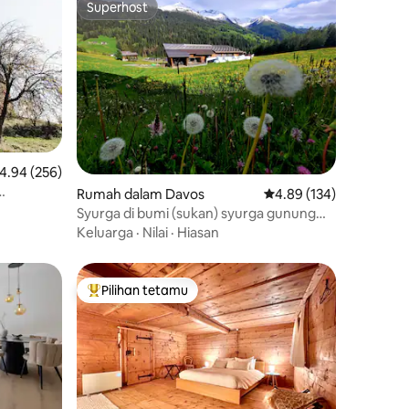
Superhost
Superhost
enarafan purata 4.94 daripada 5, 256 ulasan
4.94 (256)
Rumah dalam Davos
Penarafan purata 4.89 
4.89 (134)
bkan
Syurga di bumi (sukan) syurga gunung
Davos
Keluarga
·
Nilai
·
Hiasan
Pilihan tetamu
Pilihan utama tetamu