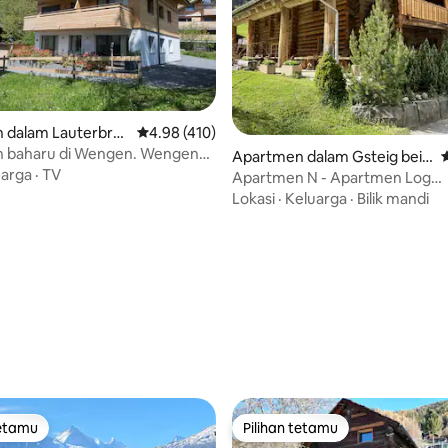
 dalam Lauterbru
Penarafan purata 4.98 daripada 5, 410 ulasan
4.98 (410)
 baharu di Wengen. Wengen
Apartmen dalam Gsteig bei
P
wasan bebas kereta!
uarga
·
TV
Gstaad
Apartmen N - Apartmen Log
Persendirian - Heiti Lodge
Lokasi
·
Keluarga
·
Bilik mandi
aripada 5, 177 ulasan
tetamu
Pilihan tetamu
tetamu
Pilihan tetamu