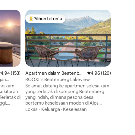
Apartmen
Pilihan tetamu
Pilihan
Pilihan utama tetamu
Pilihan
Apt. Cha
pemandan
Apartmen 
Lac hanya
ke tasik,
diubahsua
apartmen
Keluarga
pemanda
dari ruan
tidur ya
enarafan purata 4.94 daripada 5, 153 ulasan
4.94 (153)
Apartmen dalam Beatenber
Penarafan purata 4.96 
4.96 (120)
Terdapat
g
gan
ROOXI 's Beatenberg Lakeview
dengan m
ng kami
Selamat datang ke apartmen selesa kami
menikma
sekitaran
yang terletak di kampung Beatenberg
menakjub
erletak di
yang indah, di mana pesona desa
cerobong
ggi,
bertemu keselesaan moden di Alps
kabel ya
andangan
Switzerland. Tingkap besar apartmen ini
tempat l
Lokasi
·
Keluarga
·
Keselesaan
asi. Baru
dan balkoni yang luas menawarkan
tertutup
tertinggi,
panorama Tasik Thun dan Jungfrau yang
n moden
menakjubkan. Beatenberg adalah
nd yang
destinasi yang sesuai untuk mendaki dan