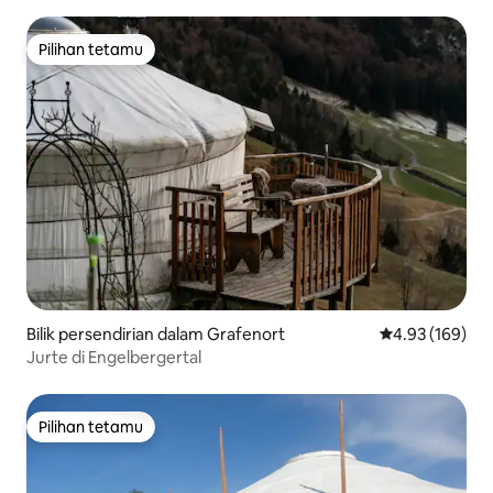
Pilihan tetamu
Pilihan tetamu
Bilik persendirian dalam Grafenort
Penarafan pura
4.93 (169)
Jurte di Engelbergertal
Pilihan tetamu
Pilihan tetamu