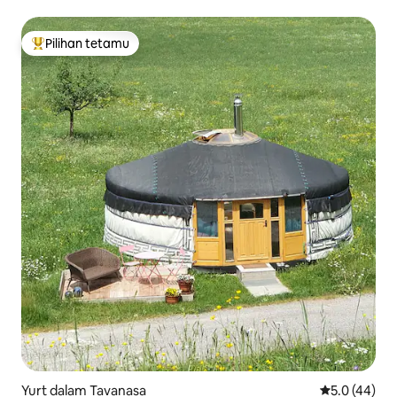
Pilihan tetamu
Pilihan utama tetamu
Yurt dalam Tavanasa
Penarafan pu
5.0 (44)