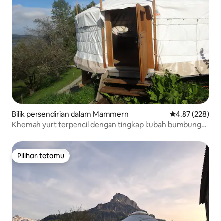
Bilik persendirian dalam Mammern
Penarafan pura
4.87 (228)
Khemah yurt terpencil dengan tingkap kubah bumbung
dan pemandangan
Pilihan tetamu
Pilihan tetamu