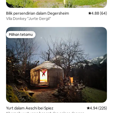
Bilik persendirian dalam Degersheim
Penarafan pura
4.88 (64)
Vila Donkey "Jurte Gergii"
Pilihan tetamu
Pilihan tetamu
Yurt dalam Aeschi bei Spiez
Penarafan pura
4.94 (225)