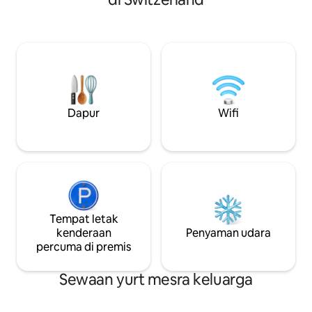
Dan dengan kulit biri-biri di bawah kaki
menempah sekura
anda dan kehangatan api pada kulit
malam. Malam Bischofszeller Rosen und
anda, anda memberikan diri anda dan
Kulturwoche Sa. 2
orang tersayang anda pengalaman yang
28/6/26 Cuti musim sejuk 1 November
benar-benar menyeronokkan!
hingga 28 Februar
Dapur
Wifi
Tempat letak
kenderaan
Penyaman udara
percuma di premis
Sewaan yurt mesra keluarga