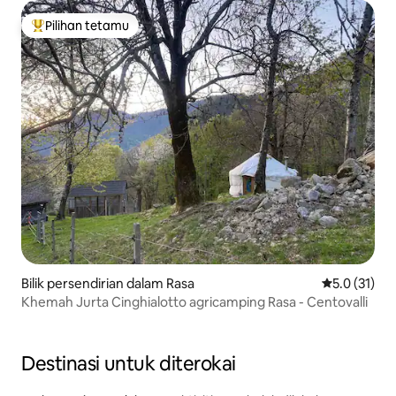
Pilihan tetamu
Pilihan utama tetamu
Bilik persendirian dalam Rasa
Penarafan pu
5.0 (31)
Khemah Jurta Cinghialotto agricamping Rasa - Centovalli
Destinasi untuk diterokai