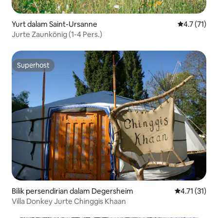
Yurt dalam Saint-Ursanne
Penarafan pu
4.7 (71)
Jurte Zaunkönig (1-4 Pers.)
Superhost
Superhost
Bilik persendirian dalam Degersheim
Penarafan pur
4.71 (31)
Villa Donkey Jurte Chinggis Khaan