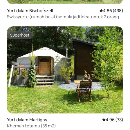
Yurt dalam Bischofszell
Penarafan pura
4.86 (438)
Swissyurte (rumah bulat) semula jadi Ideal untuk 2 orang
Superhost
Superhost
Yurt dalam Martigny
Penarafan pur
4.96 (73)
Khemah tetamu (35 m2)