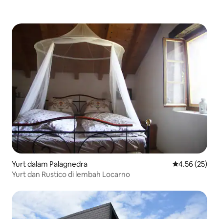
Yurt dalam Palagnedra
Penarafan pur
4.56 (25)
Yurt dan Rustico di lembah Locarno