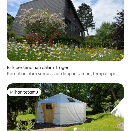
Bilik persendirian dalam Trogen
Percutian alam semula jadi dengan taman, tempat api
unggun & yurt
Pilihan tetamu
Pilihan tetamu