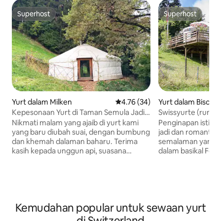
Superhost
Superhost
Superhost
Superhost
Yurt dalam Milken
Penarafan purata 4.76 daripada
4.76 (34)
Yurt dalam Bischof
Kepesonaan Yurt di Taman Semula Jadi
Swissyurte (rumah 
Gantrisch
Ideal untuk 2 oran
Nikmati malam yang ajaib di yurt kami
Penginapan istim
yang baru diubah suai, dengan bumbung
jadi dan romantik
dan khemah dalaman baharu. Terima
semalaman yang se
kasih kepada unggun api, suasana
dalam basikal Fer
menjadi menyenangkan dan hangat
Bodensee, Switzerland. Non
walaupun pada musim sejuk! Yurt adalah
Jurte 5m diameter 
gabungan sempurna antara khemah dan
furnished. Di sini 
rumah: anda mendengar setiap bunyi
membiarkan jiwa a
alam semula jadi, tetapi masih dilindungi
ini mempunyai p
Kemudahan popular untuk sewaan yurt
daripada angin dan cuaca dan berasa
desa dan landskap penga
seperti berada dalam gua yang selesa!
dengan betul, kam
di Switzerland