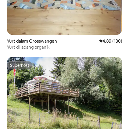
Yurt dalam Grosswangen
Penarafan pura
4.89 (180)
Yurt di ladang organik
Superhost
Superhost