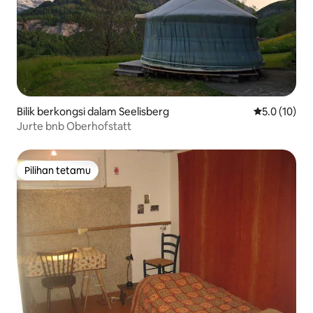
Bilik berkongsi dalam Seelisberg
Penarafan pu
5.0 (10)
Jurte bnb Oberhofstatt
Pilihan tetamu
Pilihan tetamu