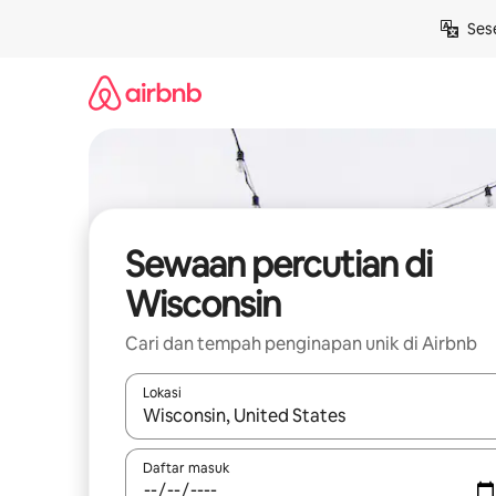
Langkau
Ses
ke
kandungan
Sewaan percutian di
Wisconsin
Cari dan tempah penginapan unik di Airbnb
Lokasi
Apabila hasil tersedia, navigasi dengan kekunci
Daftar masuk