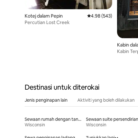
Kotej dalam Pepin
Penarafan purata 4.98 d
4.98 (543)
Percutian Lost Creek
Kabin da
Kabin Ter
Destinasi untuk diterokai
Jenis penginapan lain
Aktiviti yang boleh dilakukan
Sewaan rumah dengan tandas mudah diakses
Sewaan suite persendiria
Wisconsin
Wisconsin
Sewa penginapan ladang
Tunjukkan lagi