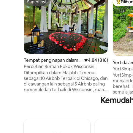
Superhost
Piliha
Superhost
Pilihan
Tempat penginapan dalam R
Penarafan purata 4.84 d
4.84 (816)
Yurt dal
acine
Percutian Rumah Pokok Wisconsin!
YurtSimpl
Ditampilkan dalam Majalah Timeout
YurtSimpl
sebagai 10 Airbnb Terbaik di Chicago, dan
menjadi l
di cawangan lain sebagai 5 Airbnb paling
berehat. 
romantik dan terbaik di Wisconsin, ruang
semula ja
ini mempunyai pengalaman alam semula
diri dari
Kemudaha
jadi yang mendalam, menghadap anak
meluangk
sungai dan hutan dengan semua
bersendir
keselesaan moden. Bayangkan diri anda
dengan ha
berada di kabin di dalam hutan untuk
memandu m
berehat dan memulihkan tenaga,
300 kaki 
bangun dengan bunyi kicauan burung
sampai ke