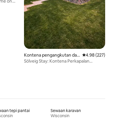
ome on
Kontena pengangkutan dala
Penarafan purata 4.98 
4.98 (227)
m South Range
Sölveig Stay: Kontena Perkapalan
dengan SAUNA Nordik
aan tepi pantai
Sewaan karavan
sconsin
Wisconsin