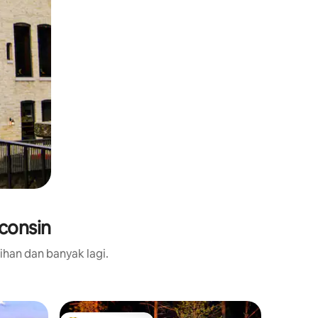
consin
ihan dan banyak lagi.
Kabin da