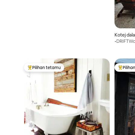
Kotej dal
•DRIFTWoo
panas |
Pilihan tetamu
Piliha
Pilihan utama tetamu
Pilihan