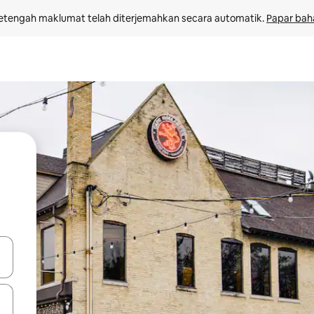
etengah maklumat telah diterjemahkan secara automatik. 
Papar bah
 anak panah atas dan bawah atau teroka dengan sentuhan atau gerak l