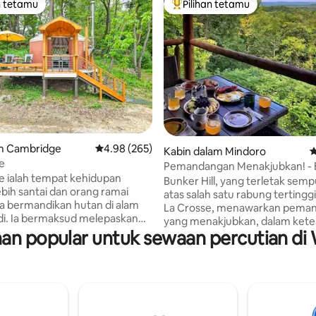
n tetamu
Pilihan tetamu
 utama tetamu
Pilihan utama tetamu
aripada 5, 816 ulasan
am Cambridge
Penarafan purata 4.98 daripada 5, 265 ulasan
4.98 (265)
Kabin dalam Mindoro
P
e
Pemandangan Menakjubkan! - 
e ialah tempat kehidupan
Hill @HighPointRetreats
Bunker Hill, yang terletak semp
ebih santai dan orang ramai
atas salah satu rabung tertingg
Ia bermandikan hutan di alam
La Crosse, menawarkan pema
di. Ia bermaksud melepaskan
yang menakjubkan, dalam ket
pada segala-galanya untuk
n popular untuk sewaan percutian di 
yang tiada tandingan. Bersanta
an masa dengan pasangan,
alunan alam semula jadi, matah
ian, dan kadang-kadang
terbenam yang menakjubkan, 
iwan peliharaan. Anda akan
dapatkan inspirasi dalam kete
elepasi YurtCation (kira-kira
yang tulen. Sama ada anda ingi
melepasi YurtCation) untuk
meluangkan masa berehat be
 YurtSimple. YurtCation
keluarga dan rakan-rakan, men