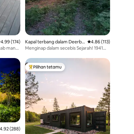
enarafan purata 4.99 daripada 5, 174 ulasan
4.99 (174)
Kapal terbang dalam Deerbr
Penarafan purata 4.86 
4.86 (113)
ook
 tab mandi
Menginap dalam secebis Sejarah! 1941
WWII Douglas DC-3
Pilihan tetamu
Pilihan utama tetamu
enarafan purata 4.92 daripada 5, 288 ulasan
4.92 (288)